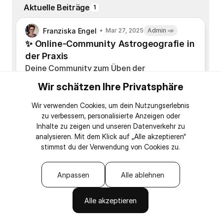
Aktuelle Beiträge
1
Franziska Engel
Mar 27, 2025
Admin 📣
✨ Online-Community Astrogeografie in
der Praxis
Deine Community zum Üben der
Astrogeografie
Wir schätzen Ihre Privatsphäre
Praxisnah. Kollegial. Mit astrologischer
Tiefe.
Wir verwenden Cookies, um dein Nutzungserlebnis
Stell dir vor, du könntest mit einem Blick auf
zu verbessern, personalisierte Anzeigen oder
Inhalte zu zeigen und unseren Datenverkehr zu
die Karte erkennen, wo dich das Leben ruft –
analysieren. Mit dem Klick auf „Alle akzeptieren“
und warum. Ob für deine Klient:innen oder für
stimmst du der Verwendung von Cookies zu.
dich selbst: In dieser Community übst du
Astrogeografie mit echtem Tiefgang, realen
Fällen und inspirierendem Austausch. Wenn
Anpassen
Alle ablehnen
du deine Deutungen auf das nächste Level
bringen willst – herzlich willkommen!
Alle akzeptieren
Was dich erwartet