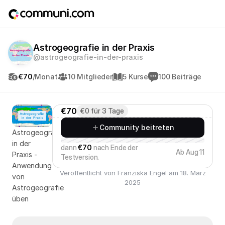
Astrogeografie in der Praxis
@astrogeografie-in-der-praxis
€70
/Monat
10 Mitglieder
5 Kurse
100 Beiträge
€70
€0 für 3 Tage
Community beitreten
Astrogeografie
in der
dann
€70
nach Ende der
Ab Aug 11
Praxis -
Testversion.
Anwendung
Veröffentlicht von Franziska Engel am 18. März
von
2025
Astrogeografie
üben