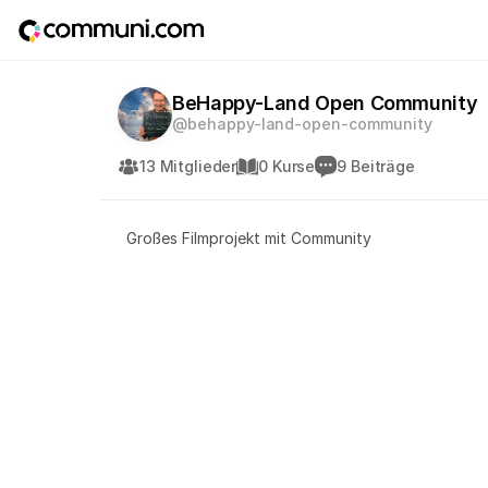
BeHappy-Land Open Community
@behappy-land-open-community
13 Mitglieder
0 Kurse
9 Beiträge
Großes Filmprojekt mit Community