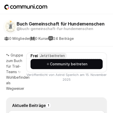
Buch Gemeinschaft für Hundemenschen
@buch-gemeinschaft-fur-hundemenschen
0 Mitglieder
0 Kurse
24 Beiträge
🐾 Gruppe
Frei
Jetzt beitreten
zum Buch
Community beitreten
für Trail-
Teams ✨
Veröffentlicht von Astrid Sperlich am 15. November
Wohlbefinden
2025
als
Wegweiser
Aktuelle Beiträge
1