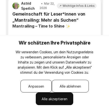
Astrid
Mar 22,
📌 Wichtige Infos & Links
2026
Sperlich
Gemeinschaft für Leser*innen von
„Mantrailing: Mehr als Suchen“
Mantrailing – Time to Shine
Diese Gruppe ist der Anschluss an mein Buch.
Wir schätzen Ihre Privatsphäre
Ein Raum für Dich, wenn Du die Inhalte weiter
vertiefen und Dich in einem ruhigen Rahmen
Wir verwenden Cookies, um dein Nutzungserlebnis
verbunden fühlen möchtest.
zu verbessern, personalisierte Anzeigen oder
Inhalte zu zeigen und unseren Datenverkehr zu
Hier geht es um Orientierung und allgemeine
analysieren. Mit dem Klick auf „Alle akzeptieren“
Rückfragen zum Buch und zur Einordnung der
stimmst du der Verwendung von Cookies zu.
Inhalte –
jedoch nicht um individuelle
Trainingsberatung.
Anpassen
Alle ablehnen
Alle akzeptieren
Was Du hier findest