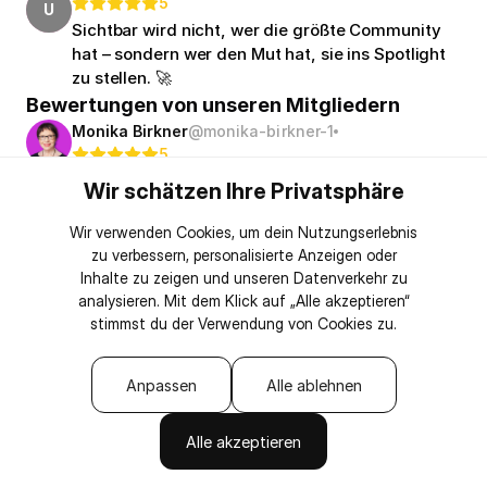
5
U
Sichtbar wird nicht, wer die größte Community
hat – sondern wer den Mut hat, sie ins Spotlight
zu stellen. 🚀
Bewertungen von unseren Mitgliedern
Monika Birkner
@monika-birkner-1
5
Das ist eine ganz tolle Initiative, Michael Becker.
Wir schätzen Ihre Privatsphäre
Zum einen wegen der Idee, mal zu schauen, was
mit den vorhandenen Möglichkeiten alles schon
Wir verwenden Cookies, um dein Nutzungserlebnis
machbar ist, bevor es irgendwann einen
zu verbessern, personalisierte Anzeigen oder
offiziellen Marktplatz geben wird (echtes
Inhalte zu zeigen und unseren Datenverkehr zu
Unternehmertum). Und dann auch wegen der
analysieren. Mit dem Klick auf „Alle akzeptieren“
Philosophie hinter dem Ganzen: Verbindung
stimmst du der Verwendung von Cookies zu.
untereinander. Danke dafür🙏🙏
Bewertungen von unseren Mitgliedern
Anpassen
Alle ablehnen
Corinna Agrusow
@corinna-agrusow
5
Alle akzeptieren
Ich merke gerade, wie ungewöhnlich dein Projekt
ist, lieber Michael Becker 🥰 Merkwürdig, oder?