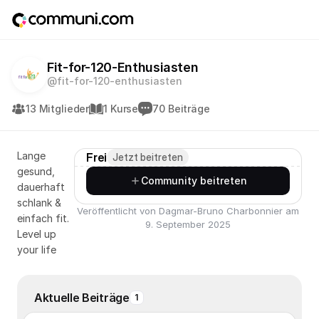
Fit-for-120-Enthusiasten
@fit-for-120-enthusiasten
13 Mitglieder
1 Kurse
70 Beiträge
Lange
Frei
Jetzt beitreten
gesund,
Community beitreten
dauerhaft
schlank &
Veröffentlicht von Dagmar-Bruno Charbonnier am
einfach fit.
9. September 2025
Level up
your life
Aktuelle Beiträge
1