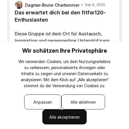
Dagmar-Bruno Charbonnier
Sep 9, 2025
Das erwartet dich bei den fitfor120-
Enthusiasten
Diese Gruppe ist dein Ort für Austausch,
Inspiration und gegenseitige Unterstützung
rund um die Themen Gesundheit,
Wir schätzen Ihre Privatsphäre
Gewichtsmanagement, Langlebigkeit und
einen vitalen Lifestyle.
Wir verwenden Cookies, um dein Nutzungserlebnis
zu verbessern, personalisierte Anzeigen oder
Hier begleiten und motivieren wir uns auf
Inhalte zu zeigen und unseren Datenverkehr zu
dem Weg zu einem langen, gesunden und
analysieren. Mit dem Klick auf „Alle akzeptieren“
erfüllten Leben – mit dem gemeinsamen Ziel:
stimmst du der Verwendung von Cookies zu.
Gesund, fit und vital so lange wie möglich.
Anpassen
Alle ablehnen
Das erwartet dich hier:
Inspirierende Erfolgsgeschichten und
Erfahrungen direkt aus unserer
Alle akzeptieren
Community