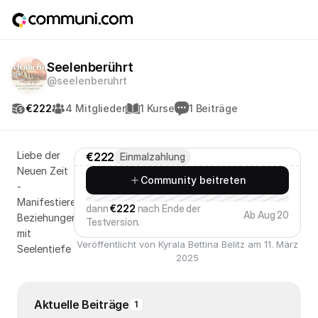
Seelenberührt
@seelenberuhrt
€222
4 Mitglieder
1 Kurse
1 Beiträge
Liebe der
€222
Einmalzahlung
Neuen Zeit
Community beitreten
-
Manifestiere
dann
€222
nach Ende der
Ab Aug 20
Beziehungen
Testversion.
mit
Veröffentlicht von Kyrala Bettina Belitz am 11. März
Seelentiefe
2025
Aktuelle Beiträge
1