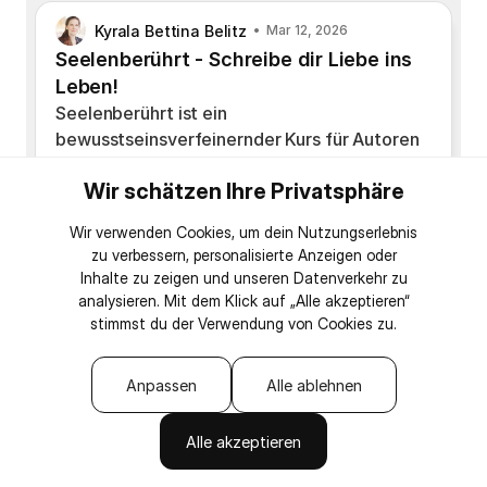
Kyrala Bettina Belitz
Mar 12, 2026
Seelenberührt - Schreibe dir Liebe ins
Leben!
Seelenberührt ist ein
bewusstseinsverfeinernder Kurs für Autoren
und Menschen, die sich Liebe ins Leben
Wir schätzen Ihre Privatsphäre
schreiben oder vergangene
Beziehungserfahrungen in die Heilung
Wir verwenden Cookies, um dein Nutzungserlebnis
bringen wollen.
zu verbessern, personalisierte Anzeigen oder
Inhalte zu zeigen und unseren Datenverkehr zu
Du verfeinerst deine Wahrnehmung für die
analysieren. Mit dem Klick auf „Alle akzeptieren“
unterschiedlichen Facetten körperlicher und
stimmst du der Verwendung von Cookies zu.
emotionaler Liebe und findest die passenden
Worte für das, was in dir ausgedrückt werden
Anpassen
Alle ablehnen
möchte - ob in einem Buch, beim Journaling
oder in deinem Liebesleben.
Alle akzeptieren
Viel Freude mit "Seelenberührt"!