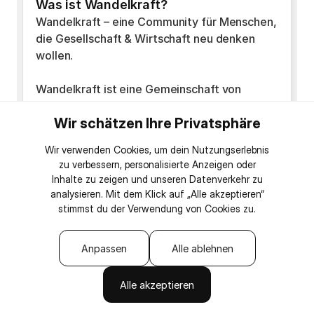
Was ist Wandelkraft?
Wandelkraft – eine Community für Menschen,
die Gesellschaft & Wirtschaft neu denken
wollen.
Wandelkraft ist eine Gemeinschaft von
Menschen, die spüren:
Wir schätzen Ihre Privatsphäre
So wie wir bisher leben und wirtschaften,
fühlt es sich für viele nicht mehr stimmig an.
Wir verwenden Cookies, um dein Nutzungserlebnis
zu verbessern, personalisierte Anzeigen oder
Hier treffen sich
Inhalte zu zeigen und unseren Datenverkehr zu
Selbstständige,
analysieren. Mit dem Klick auf „Alle akzeptieren“
Gründer:innen,
stimmst du der Verwendung von Cookies zu.
Kreative und
Visionär:innen,
Anpassen
Alle ablehnen
Alle akzeptieren
die
ihr Business wertebasiert führen wollen