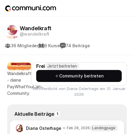
Wandelkraft
@wandelkraft
36 Mitglieder
6 Kurse
74 Beiträge
Frei
Jetzt beitreten
Wandelkraft
Community beitreten
- deine
PayWhatYouCan-
Veröffentlicht von Diana Osterhage am 31. Januar
Community
2026
Aktuelle Beiträge
1
Diana Osterhage
Feb 28, 2026
Landingpage