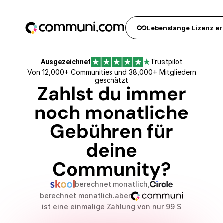
Frühbucherrabatt verfällt in...
0
Tagen
0
Stunden
0
Sekunden
Lebenslange Lizenz er
Ausgezeichnet
Trustpilot
Von 12,000+ Communities und 38,000+ Mitgliedern
geschätzt
Zahlst du immer
noch monatliche
Gebühren für
deine
Community?
berechnet monatlich,
berechnet monatlich.
aber
ist eine einmalige Zahlung von nur 99 $