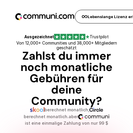
Frühbucherrabatt verfällt in...
0
Tagen
0
Stunden
0
Sekunden
Lebenslange Lizenz er
Ausgezeichnet
Trustpilot
Von 12,000+ Communities und 38,000+ Mitgliedern
geschätzt
Zahlst du immer
noch monatliche
Gebühren für
deine
Community?
berechnet monatlich,
berechnet monatlich.
aber
ist eine einmalige Zahlung von nur 99 $